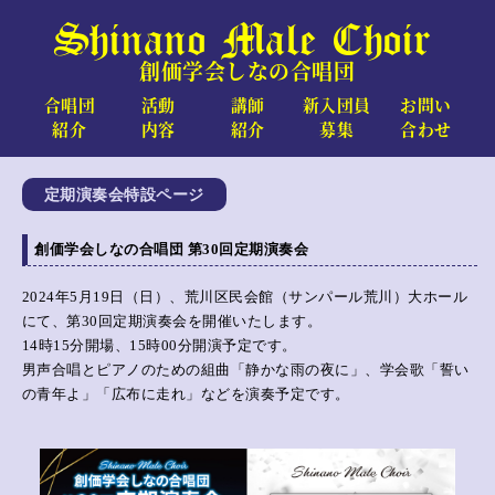
Shinano Male Choir
創価学会しなの合唱団
合唱団
活動
講師
新入団員
お問い
紹介
内容
紹介
募集
合わせ
定期演奏会特設ページ
創価学会しなの合唱団 第30回定期演奏会
2024年5月19日（日）、荒川区民会館（サンパール荒川）大ホール
にて、第30回定期演奏会を開催いたします。
14時15分開場、15時00分開演予定です。
男声合唱とピアノのための組曲「静かな雨の夜に」、学会歌「誓い
の青年よ」「広布に走れ」などを演奏予定です。