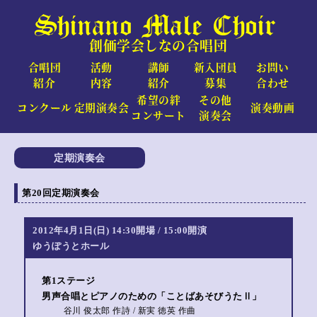
Shinano Male Choir
創価学会しなの合唱団
合唱団
活動
講師
新入団員
お問い
紹介
内容
紹介
募集
合わせ
希望の絆
その他
コンクール
定期演奏会
演奏動画
コンサート
演奏会
定期演奏会
第20回定期演奏会
2012年4月1日(日) 14:30開場 / 15:00開演
ゆうぽうとホール
第1ステージ
男声合唱とピアノのための「ことばあそびうたⅡ」
谷川 俊太郎 作詩 / 新実 徳英 作曲