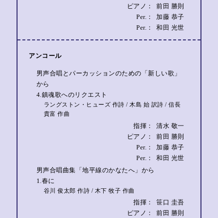
ピアノ：
前田 勝則
Per.：
加藤 恭子
Per.：
和田 光世
アンコール
男声合唱とパーカッションのための「新しい歌」
から
4.鎮魂歌へのリクエスト
ラングストン・ヒューズ 作詩 / 木島 始 訳詩 / 信長
貴富 作曲
指揮：
清水 敬一
ピアノ：
前田 勝則
Per.：
加藤 恭子
Per.：
和田 光世
男声合唱曲集「地平線のかなたへ」から
1.春に
谷川 俊太郎 作詩 / 木下 牧子 作曲
指揮：
笹口 圭吾
ピアノ：
前田 勝則