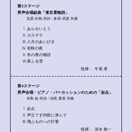
第3ステージ
男声合唱組曲「東京景物詩」
北原 白秋 作詩 / 多田 武彦 作曲
Ⅰ.あらせいとう
Ⅱ.カステラ
Ⅲ.八月のあいびき
Ⅳ.初秋の夜
Ⅴ.冬の夜の物語
Ⅵ.夜ふる雪
指揮：
牛尾 孝
第4ステージ
男声合唱・ピアノ・パーカッションのための「起点」
木島 始 作詩 / 信長 貴富 作曲
Ⅰ.起点
Ⅱ.声立てず内部に潜んで
Ⅲ.飛ぶものへの打電
指揮：
清水 敬一