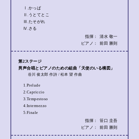
Ⅰ.かっぱ
Ⅱ.うとてとこ
Ⅲ.たそがれ
Ⅳ.さる
指揮：
清水 敬一
ピアノ：
前田 勝則
第2ステージ
男声合唱とピアノのための組曲「天使のいる構図」
谷川 俊太郎 作詩 / 松本 望 作曲
1.Prelude
2.Capriccio
3.Tempestoso
4.Intermezzo
5.Finale
指揮：
笹口 圭吾
ピアノ：
前田 勝則